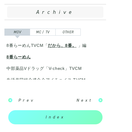
Archive
MOV
MC / TV
OTHER
8番らーめんTVCM「
だから、8番。
」編
8番らーめん
中部薬品Vドラッグ「V-check」TVCM
生活共同組合連合会アイチョイス TVCM
ブラザー販売
Prev
Next
Index