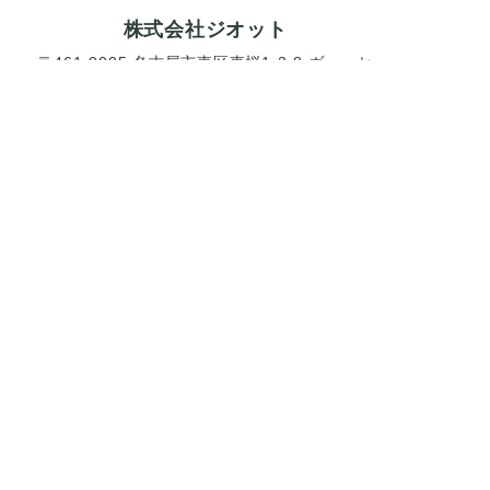
株式会社ジオット
〒461-0005 名古屋市東区東桜1-3-8 ヴェッセ
ル丸杉ビル6F
052-954-2615
10 : 00 - 18 : 00 （土日祝定休)
CONTACT
制作物へのモデル起用、スチール・ムービー撮影、ホ
ームページや各種グラフィック制作まで一元管理で行
える体勢を整えております。まずはお気軽にご相談く
ださい。