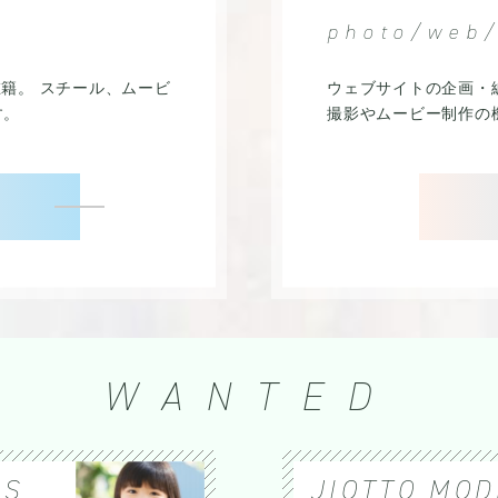
photo/web
籍。 スチール、ムービ
ウェブサイトの企画・
す。
撮影やムービー制作の
WANTED
DS
JIOTTO MOD