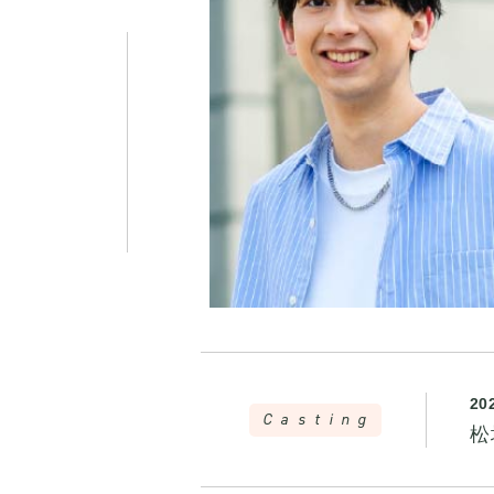
20
Casting
松